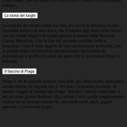
creste piatte, pascoli alpini con fiori di tutti i colori e da interessanti
torbiere.
La storia dei luoghi
La regione dei monti Sudeti ha visto per secoli la presenza di una
comunità tedesca in area slava, che è balzata agli onori della Storia
con gli eventi tragici che hanno portato il mondo nella Seconda
Guerra Mondiale. Con la fine del secondo conflitto bellico
mondiale, l’area è stata oggetto di una slavizzazione profonda, con
la perdita delle caratteristiche germanofone: dal cambio di
popolazione a quello dei nomi dei paesi che si incontrano lungo il
trekking.
Il fascino di Praga
Praga è, fra le capitali europee, una delle più affascinanti, particolari,
caratteristiche ed eleganti che il Vecchio Continente possiede. In
questo viaggio si visiterà una Praga “insolita”, intima e nascosta, e,
nel secondo giorno dedicato alla capitale Ceca, quella maggiormente
visitata da un turismo massiccio, non disdicendo, però, angoli
nascosti e sconosciuti ai più.