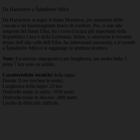
Da Harrachov a Špindlerův Mlýn
Da Harrachov si segue il fiume Mumlava, per ammirare delle
cascate e un lussureggiante bosco di conifere. Poi, si sale alla
sorgente del fiume Elba, fra i corsi d’acqua più importanti della
Repubblica Ceca e della Germania. Infine, si attraversa il versante
destro dell’alta valle dell’Elba, fra interessanti panorami, e si scende
a Špindlerův Mlýn e si raggiunge la struttura ricettiva.
Note:
Escursione impegnativa per lunghezza, ma molto bella. I
primi 7 km sono su asfalto.
Caratteristiche tecniche
della tappa
Durata: 8 ore (escluse le soste).
Lunghezza della tappa: 23 km.
Dislivello totale in salita: +850 metri.
Dislivello totale in discesa: -800 metri.
Livello di difficoltà: difficile.