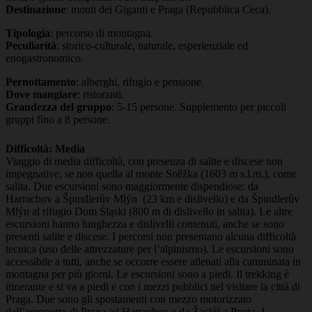
Destinazione
: monti dei Giganti e Praga (Repubblica Ceca).
Tipologia
: percorso di montagna.
Peculiarità
: storico-culturale, naturale, esperienziale ed
enogastronomico.
Pernottamento
: alberghi, rifugio e pensione.
Dove mangiare
: ristoranti.
Grandezza del gruppo
: 5-15 persone. Supplemento per piccoli
gruppi fino a 8 persone.
Difficoltà: Media
Viaggio di media difficoltà, con presenza di salite e discese non
impegnative, se non quella al monte
Sněžka (1603 m s.l.m.), come
salita
. Due escursioni sono maggiormente dispendiose: d
a
Harrachov a Špindlerův Mlýn
(23 km e dislivello) e d
a Špindlerův
Mlýn al rifugio Dom Śląski (800 m di dislivello in salita)
. Le altre
escursioni hanno lunghezza e dislivelli contenuti, anche se sono
presenti salite e discese. I percorsi non presentano alcuna difficoltà
tecnica (uso delle attrezzature per l’alpinismo). Le escursioni sono
accessibile a tutti, anche se occorre essere allenati alla camminata in
montagna per più giorni. Le escursioni sono a piedi. Il trekking è
itinerante e si va a piedi e con i mezzi pubblici nel visitare la città di
Praga. Due sono gli spostamenti con mezzo motorizzato
dall’aeroporto di Praga ad Harrachov e da
Žacléř a Praga
. I