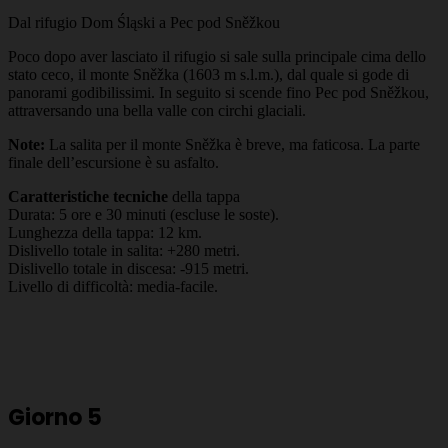
Dal rifugio Dom Śląski a Pec pod Sněžkou
Poco dopo aver lasciato il rifugio si sale sulla principale cima dello
stato ceco, il monte Sněžka (1603 m s.l.m.), dal quale si gode di
panorami godibilissimi. In seguito si scende fino Pec pod Sněžkou,
attraversando una bella valle con circhi glaciali.
Note:
La salita per il monte Sněžka è breve, ma faticosa. La parte
finale dell’escursione è su asfalto.
Caratteristiche tecniche
della tappa
Durata: 5 ore e 30 minuti (escluse le soste).
Lunghezza della tappa: 12 km.
Dislivello totale in salita: +280 metri.
Dislivello totale in discesa: -915 metri.
Livello di difficoltà: media-facile.
Giorno 5