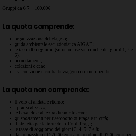
Gruppi da 6-7 + 100,00€
La quota comprende:
organizzazione del viaggio;
guida ambientale escursionistica AIGAE;
le tasse di soggiorno (sono incluse solo quelle dei giorni 1, 2 e
6);
pernottamenti;
colazioni e cene;
assicurazione e contratto viaggio con tour operator.
La quota non comprende:
Il volo di andata e ritorno;
i pranzi al sacco;
le bevande e gli extra durante le cene;
gli spostamenti per l’aeroporto di Praga e in città;
il biglietto per la torre della TV di Praga;
le tasse di soggiorno dei giorni 3, 4, 5, 7 e 8;
da un massimo di 220,00 euro a un minimo di 95,00 euro per