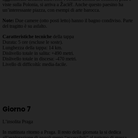
viste sulla Polonia, si arriva a Žacléř. Anche questo paesino ha
un’interessante piazza, con esempi di arte barocca.
Note:
Due camere (otto posti letto) hanno il bagno condiviso. Parte
del tragitto è su asfalto.
Caratteristiche tecniche
della tappa
Durata: 5 ore (escluse le soste).
Lunghezza della tappa: 14 km.
Dislivello totale in salita: +490 metri.
Dislivello totale in discesa: -470 metri.
Livello di difficoltà: media-facile.
Giorno 7
L’insolita Praga
In mattinata ritorno a Praga. Il resto della giornata la si dedica
all’esplorazione di angoli meno “accessibili” al turismo di massa.