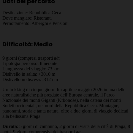
Dati del percorso
Destinazione:
Repubblica Ceca
Dove mangiare:
Ristoranti
Pernottamento:
Alberghi e Pensioni
Difficoltà:
Medio
9
giorni (compresi trasporti a/r)
Tipologia percorso:
Itinerante
Lunghezza del viaggio:
73
km
Dislivello in salita:
+3010
m
Dislivello in discesa:
-3125
m
Un trekking di cinque giorni fra aprile e maggio 2026 in una delle
aree naturalistiche più pregiate dell’Europa centrale, il Parco
Nazionale dei monti Giganti (Krkonoše), nella catena dei monti
Sudeti occidentali, nel nord della Repubblica Ceca. Montagne,
panorami, storia e tanta natura, oltre a due giorni di viaggio dedicati
alla bellissima Praga.
Durata
: 5 giorni di cammino, 2 giorni di visita della città di Praga, 8
notti, 9 giorni comprensivi dei trasporti a/r.