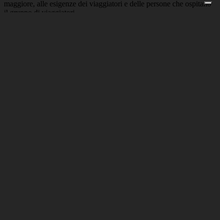
maggiore, alle esigenze dei viaggiatori e delle persone che ospitano
il gruppo di viaggiatori.
Richiedi informazioni sul
viaggio!