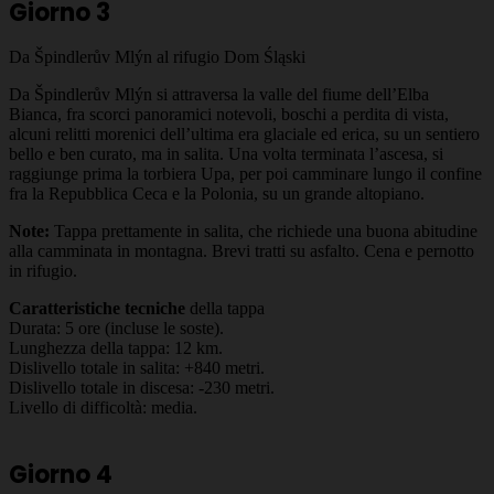
Giorno 3
Da Špindlerův Mlýn al rifugio Dom Śląski
Da Špindlerův Mlýn si attraversa la valle del fiume dell’Elba
Bianca, fra scorci panoramici notevoli, boschi a perdita di vista,
alcuni relitti morenici dell’ultima era glaciale ed erica, su un sentiero
bello e ben curato, ma in salita. Una volta terminata l’ascesa, si
raggiunge prima la torbiera Upa, per poi camminare lungo il confine
fra la Repubblica Ceca e la Polonia, su un grande altopiano.
Note:
Tappa prettamente in salita, che richiede una buona abitudine
alla camminata in montagna. Brevi tratti su asfalto. Cena e pernotto
in rifugio.
Caratteristiche tecniche
della tappa
Durata: 5 ore (incluse le soste).
Lunghezza della tappa: 12 km.
Dislivello totale in salita: +840 metri.
Dislivello totale in discesa: -230 metri.
Livello di difficoltà: media.
Giorno 4