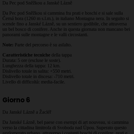
Da Pec pod Sněžkou a Janské Lázně
Da Pec pod Sněžkou si cammina fra prati e boschi e si sale sulla
Černá hora (1260 m s.l.m.), in italiano Montagna nera. In seguito si
scende fino a Janské Lázně, su un sentiero godibile, che attraversa
un bel bosco di conifere. Anche in questa giornata non mancano bei
panorami sulle montagne e le valli circostanti.
Note:
Parte del percorso è su asfalto.
Caratteristiche tecniche
della tappa
Durata: 5 ore (escluse le soste).
Lunghezza della tappa: 12 km.
Dislivello totale in salita: +550 metri.
Dislivello totale in discesa: -710 metri.
Livello di difficoltà: media-facile.
Giorno 6
Da Janské Lázně a Žacléř
Da Janské Lázně, bel paese con esempi di art nouveau, si cammina
verso la cittadina limitrofa di Svoboda nad Úpou. Superato questo
agglomerato urbano, attraverso i costanti boschi di conifere, prati e