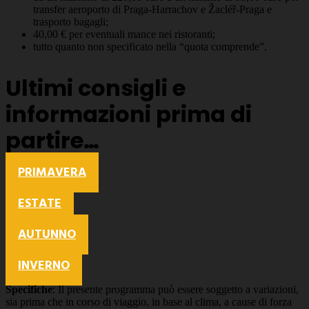
transfer aeroporto di Praga-Harrachov e Žacléř-Praga e
trasporto bagagli;
40,00 € per eventuali mance nei ristoranti;
tutto quanto non specificato nella “quota comprende”.
Ultimi consigli e
informazioni prima di
partire…
PRIMAVERA
ESTATE
AUTUNNO
INVERNO
Specifiche
: Il presente programma può essere soggetto a variazioni,
sia prima che in corso di viaggio, in base al clima, a cause di forza