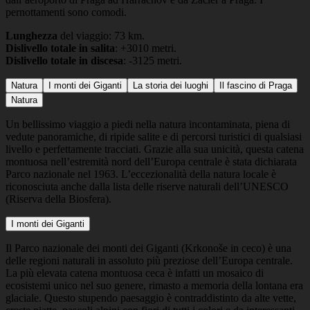
pernottamenti sono comodi.
Lunghezza
del viaggio: 73 km.
Dislivello totale in salita
: +3010 metri.
Dislivello totale in discesa
: -3125 metri.
Natura
I monti dei Giganti
La storia dei luoghi
Il fascino di Praga
Natura
Un bellissimo viaggio a piedi nella natura incontaminata, piena di
vedute panoramiche, di ripide salite e di percorsi turistici di qualsiasi
livello e perfettamente tracciati. Grazie alla sua unicità, questa catena
montuosa nell’estremità nord dell’Europa centrale è stata dichiarata
Parco nazionale nel 1963. L’eccezionalità della natura locale è
riconosciuta anche dalla lista delle riserve naturali dell’UNESCO
(Riserva della Biosfera).
I monti dei Giganti
Il Parco nazionale dei monti dei Giganti (Krkonoše in ceco) è una
delle regioni naturali in assoluto più preziose dell’Europa centrale.
La più elevata catena montuosa ceca è infatti un mosaico di
ecosistemi unico nel suo genere, rimasto a memoria della lontana era
glaciale. Questo stupendo paesaggio è contraddistinto da alte vette,