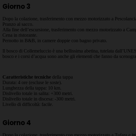
Giorno 3
Dopo la colazione, trasferimento con mezzo motorizzato a Pescolancian
Pranzo al sacco.
Alla fine dell’escursione, trasferimento con mezzo motorizzato a Camp
Cena in ristorante.
Pernotto in B&B, in camere doppie con bagno privato.
Il bosco di Collemeluccio è una bellissima abetina, tutelata dall’UNES
bosco e i corsi d’acqua sono anche gli elementi che fanno da scenografia
Caratteristiche tecniche
della tappa
Durata: 4 ore (escluse le soste).
Lunghezza della tappa: 10 km.
Dislivello totale in salita: +300 metri.
Dislivello totale in discesa: -300 metri.
Livello di difficoltà: facile.
Giorno 4
Dopo la colazione, trasferimento con mezzo motorizzato a Tufara e ini