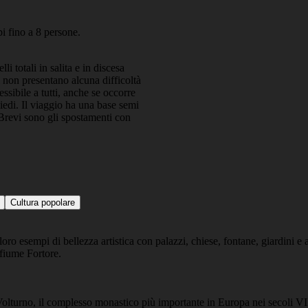
i fino a 8 persone.
i totali in salita e in discesa
i non presentano alcuna difficoltà
ssibile a tutti, anche se occorre
piedi. Il viaggio ha una base semi
. Brevi sono gli spostamenti con
Cultura popolare
oro esempi di bellezza artistica con palazzi, chiese, fontane, giardini e 
 fiume Fortore.
lturno, il complesso monastico più importante in Europa nei secoli VIII-