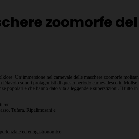
schere zoomorfe del
 di folklore. Un’immersione nel carnevale delle maschere zoomorfe molisa
un Diavolo sono i protagonisti di questo periodo carnevalesco in Molise. R
enze popolari e che hanno dato vita a leggende e superstizioni. Il tutto i
i a/r.
asso, Tufara, Ripalimosani e
 esperienziale ed enogastronomico.