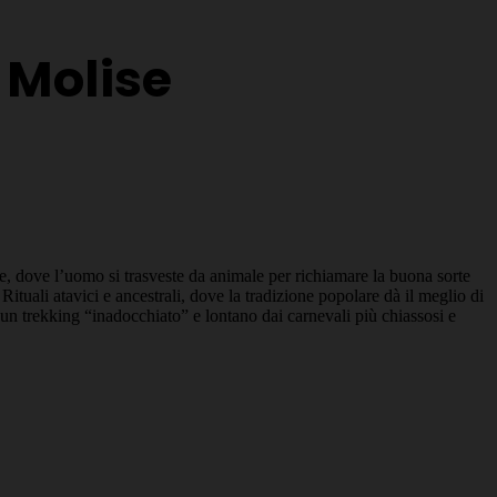
 Molise
ne, dove l’uomo si trasveste da animale per richiamare la buona sorte
ituali atavici e ancestrali, dove la tradizione popolare dà il meglio di
n un trekking “inadocchiato” e lontano dai carnevali più chiassosi e