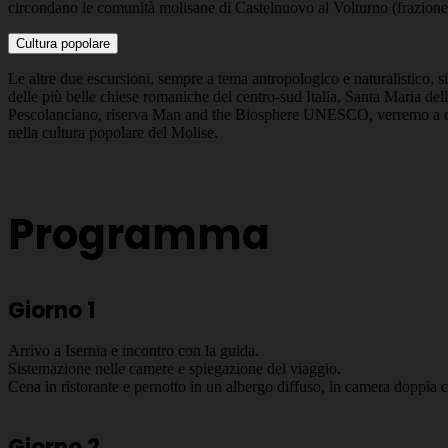
circondano le comunità molisane di Castelnuovo al Volturno (frazione 
Cultura popolare
Le altre due escursioni, sempre a tema antropologico e naturalistico, s
delle più belle chiese romaniche del centro-sud Italia, Santa Maria del
Pescolanciano, riserva Man and the Biosphere UNESCO, verremo a cont
nella cultura popolare del Molise.
Programma
Giorno 1
Arrivo a Isernia e incontro con la guida.
Sistemazione nelle camere e spiegazione del viaggio.
Cena in ristorante e pernotto in un albergo diffuso
, in camera doppia 
Giorno 2