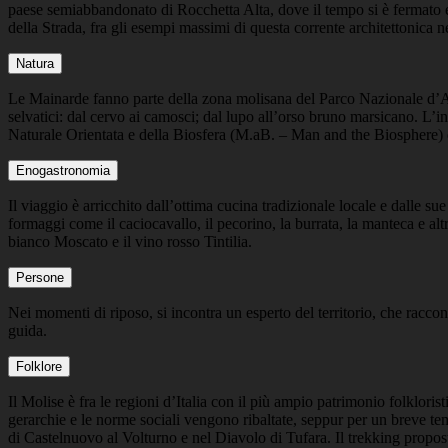
paese semiabbandonato di Rocchetta Alta, dove il tempo si è fermato e 
della Strada, fra gli esempi massimi di questa corrente architettonica n
Natura
Le Mainarde fanno parte della zona molisana del Parco Nazionale d’Abru
selvatici: dal cervo ai camosci; dal lupo all’orso bruno marsicano. L’
Naturale Orientata e della Biosfera (M.aB. – Man and the Biosphere) d
Enogastronomia
Il viaggio è arricchito dall’ottima cucina tradizionale locale e dalle sue
formaggi come il caciocavallo, il pecorino, la burrata, la manteca e altri
bianco Moscato e il vino rosso Tintilia.
Persone
Nei momenti di riposo, si incontra un esperto del territorio, che raccont
guida.
Folklore
Il Molise è fra le regioni d’Italia con il più ampio patrimonio folklorist
gerarchie e le norme sociali vengono ribaltate, seppur per un breve temp
di Castelnuovo al Volturno e nel Diavolo di Tufara. Il trekking proposto 