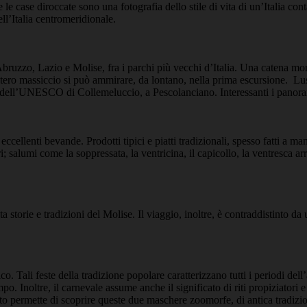
le case diroccate sono una fotografia dello stile di vita di un’Italia c
ell’Italia centromeridionale.
zzo, Lazio e Molise, fra i parchi più vecchi d’Italia. Una catena montu
intero massiccio si può ammirare, da lontano, nella prima escursione. Lu
ell’UNESCO di Collemeluccio, a Pescolanciano. Interessanti i panorami s
 eccellenti bevande. Prodotti tipici e piatti tradizionali, spesso fatti a m
; salumi come la soppressata, la ventricina, il capicollo, la ventresca arr
a storie e tradizioni del Molise. Il viaggio, inoltre, è contraddistinto d
ico. Tali feste della tradizione popolare caratterizzano tutti i periodi de
o. Inoltre, il carnevale assume anche il significato di riti propiziatori 
permette di scoprire queste due maschere zoomorfe, di antica tradizione, i 