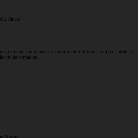
elle Janare”.
nza umana, camminare fra i suoi sentieri rinfranca corpo e spirito. Il
la civiltà contadina.
ume Fortore”
.