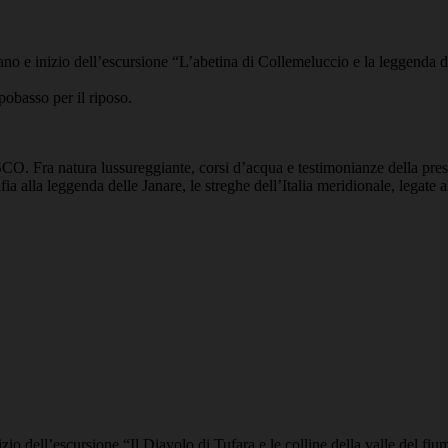
o e inizio dell’escursione “L’abetina di Collemeluccio e la leggenda d
obasso per il riposo.
CO. Fra natura lussureggiante, corsi d’acqua e testimonianze della prese
 alla leggenda delle Janare, le streghe dell’Italia meridionale, legate al
zio dell’escursione “
Il Diavolo di Tufara e le colline della valle del fi