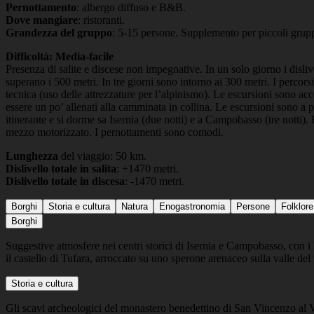
Pernottamento
: albergo diffuso e B&B.
Dove mangiare
: ristoranti.
Grandezza del gruppo
: 5-15 persone. Supplemento per piccoli grupp
Difficoltà: Media-facile
Presenza di salite e discese non impegnative. In un solo giorno i dislivell
superano i 500 metri. In tre giorni sono intorno ai 300 metri. I percors
tecnica (uso delle attrezzature per l’alpinismo). Le escursioni sono acce
essere un po’ allenati alla camminata in collina. Le escursioni sono a 
itinerante e si dorme sa Isernia (due notti) e a Campobasso (tre notti)
mezzo motorizzato. I pernottamenti sono comodi.
Lunghezza
del viaggio: 50 km.
Dislivello totale in salita
: +1470 metri.
Dislivello totale in discesa
: -1470 metri.
Borghi
Storia e cultura
Natura
Enogastronomia
Persone
Folklore
Borghi
Suggestive atmosfere nei centri storici di Isernia e Campobasso, con i l
il castello di Tufara, arroccato su uno sperone arenaceo sulla valle del
Storia e cultura
Gli scavi archeologici del monastero benedettino di San Vincenzo al Vo