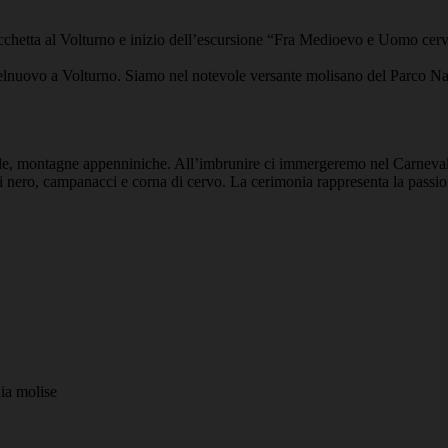
hetta al Volturno e inizio dell’escursione “
Fra Medioevo e Uomo cervo,
telnuovo a Volturno. Siamo nel notevole versante molisano del Parco N
de, montagne appenniniche. All’imbrunire ci immergeremo nel Carneval
 di nero, campanacci e corna di cervo. La cerimonia rappresenta la passione