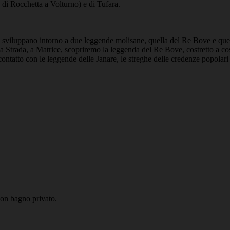
di Rocchetta a Volturno) e di Tufara.
i sviluppano intorno a due leggende molisane, quella del Re Bove e quell
la Strada, a Matrice, scopriremo la leggenda del Re Bove, costretto a cos
atto con le leggende delle Janare, le streghe delle credenze popolari
con bagno privato.