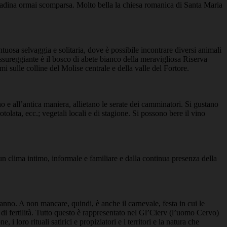
ontadina ormai scomparsa. Molto bella la chiesa romanica di Santa Maria
osa selvaggia e solitaria, dove è possibile incontrare diversi animali
ssureggiante è il bosco di abete bianco della meravigliosa Riserva
ulle colline del Molise centrale e della valle del Fortore.
ano e all’antica maniera, allietano le serate dei camminatori. Si gustano
otolata, ecc.; vegetali locali e di stagione. Si possono bere il vino
a un clima intimo, informale e familiare e dalla continua presenza della
ll’anno. A non mancare, quindi, è anche il carnevale, festa in cui le
e di fertilità. Tutto questo è rappresentato nel Gl’Cierv (l’uomo Cervo)
loro rituali satirici e propiziatori e i territori e la natura che